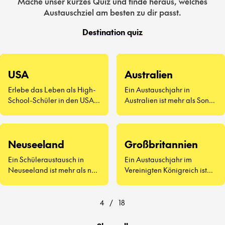
Mache unser kurzes Quiz und finde heraus, welches
Austauschziel am besten zu dir passt.
Destination quiz
USA
Australien
Erlebe das Leben als High-
Ein Austauschjahr in
School-Schüler in den USA –
Australien ist mehr als Sonne
eine völlig neue Art zu
und Surfen. Es geht darum,
leben.
neue Freunde
kennenzulernen, Vegemite
Neuseeland
Großbritannien
zu probieren (ja, wirklich)
und zu erleben, wie sich der
Ein Schüleraustausch in
Ein Austauschjahr im
Schulalltag auf der anderen
Neuseeland ist mehr als nur
Vereinigten Königreich ist
Seite der Welt anfühlt.
atemberaubende
weit mehr als Afternoon Tea
Landschaften und
und berühmte
freundliche Menschen – es
Sehenswürdigkeiten.
4
/
18
geht darum, eine ganz neue
Art zu lernen und zu leben