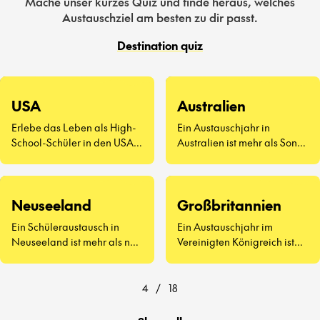
Mache unser kurzes Quiz und finde heraus, welches
Austauschziel am besten zu dir passt.
Destination quiz
USA
Australien
Erlebe das Leben als High-
Ein Austauschjahr in
School-Schüler in den USA –
Australien ist mehr als Sonne
eine völlig neue Art zu
und Surfen. Es geht darum,
leben.
neue Freunde
kennenzulernen, Vegemite
Neuseeland
Großbritannien
zu probieren (ja, wirklich)
und zu erleben, wie sich der
Ein Schüleraustausch in
Ein Austauschjahr im
Schulalltag auf der anderen
Neuseeland ist mehr als nur
Vereinigten Königreich ist
Seite der Welt anfühlt.
atemberaubende
weit mehr als Afternoon Tea
Landschaften und
und berühmte
freundliche Menschen – es
Sehenswürdigkeiten.
4
/
18
geht darum, eine ganz neue
Art zu lernen und zu leben