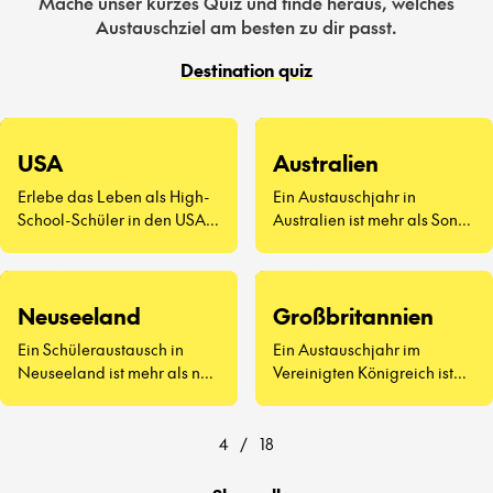
Mache unser kurzes Quiz und finde heraus, welches
Austauschziel am besten zu dir passt.
Destination quiz
USA
Australien
Erlebe das Leben als High-
Ein Austauschjahr in
School-Schüler in den USA –
Australien ist mehr als Sonne
eine völlig neue Art zu
und Surfen. Es geht darum,
leben.
neue Freunde
kennenzulernen, Vegemite
Neuseeland
Großbritannien
zu probieren (ja, wirklich)
und zu erleben, wie sich der
Ein Schüleraustausch in
Ein Austauschjahr im
Schulalltag auf der anderen
Neuseeland ist mehr als nur
Vereinigten Königreich ist
Seite der Welt anfühlt.
atemberaubende
weit mehr als Afternoon Tea
Landschaften und
und berühmte
freundliche Menschen – es
Sehenswürdigkeiten.
4
/
18
geht darum, eine ganz neue
Art zu lernen und zu leben