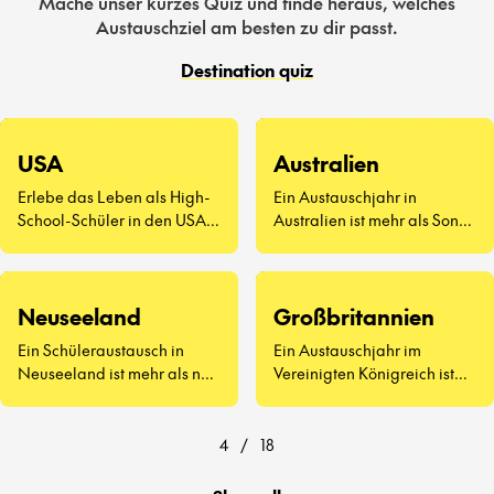
Mache unser kurzes Quiz und finde heraus, welches
Austauschziel am besten zu dir passt.
Destination quiz
USA
Australien
Erlebe das Leben als High-
Ein Austauschjahr in
School-Schüler in den USA –
Australien ist mehr als Sonne
eine völlig neue Art zu
und Surfen. Es geht darum,
leben.
neue Freunde
kennenzulernen, Vegemite
Neuseeland
Großbritannien
zu probieren (ja, wirklich)
und zu erleben, wie sich der
Ein Schüleraustausch in
Ein Austauschjahr im
Schulalltag auf der anderen
Neuseeland ist mehr als nur
Vereinigten Königreich ist
Seite der Welt anfühlt.
atemberaubende
weit mehr als Afternoon Tea
Landschaften und
und berühmte
freundliche Menschen – es
Sehenswürdigkeiten.
4
/
18
geht darum, eine ganz neue
Art zu lernen und zu leben