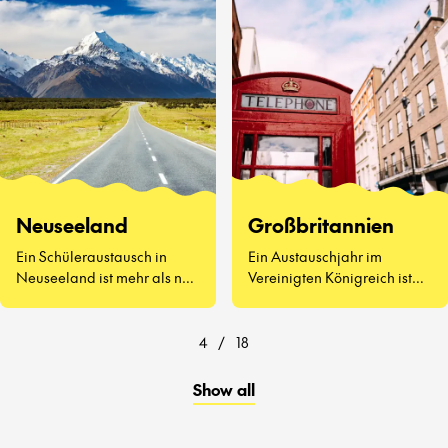
kennenzulernen, Vegemite
zu probieren (ja, wirklich)
und zu erleben, wie sich der
Schulalltag auf der anderen
Seite der Welt anfühlt.
Neuseeland
Großbritannien
Ein Schüleraustausch in
Ein Austauschjahr im
Neuseeland ist mehr als nur
Vereinigten Königreich ist
atemberaubende
weit mehr als Afternoon Tea
Landschaften und
und berühmte
freundliche Menschen – es
Sehenswürdigkeiten.
4
/
18
geht darum, eine ganz neue
Art zu lernen und zu leben
Show all
kennenzulernen.