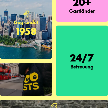
20+
Gastländer
Gegründet
1958
24/7
Betreuung