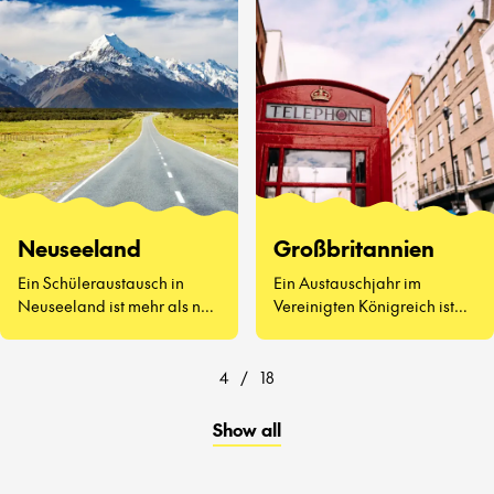
kennenzulernen, Vegemite
zu probieren (ja, wirklich)
und zu erleben, wie sich der
Schulalltag auf der anderen
Seite der Welt anfühlt.
Neuseeland
Großbritannien
Ein Schüleraustausch in
Ein Austauschjahr im
Neuseeland ist mehr als nur
Vereinigten Königreich ist
atemberaubende
weit mehr als Afternoon Tea
Landschaften und
und berühmte
freundliche Menschen – es
Sehenswürdigkeiten.
4
/
18
geht darum, eine ganz neue
Art zu lernen und zu leben
Show all
kennenzulernen.