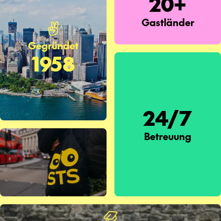
20+
Gastländer
Gegründet
1958
24/7
Betreuung