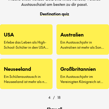
Austauschziel am besten zu dir passt.
Destination quiz
USA
Australien
Erlebe das Leben als High-
Ein Austauschjahr in
School-Schüler in den USA –
Australien ist mehr als Sonne
eine völlig neue Art zu
und Surfen. Es geht darum,
leben.
neue Freunde
kennenzulernen, Vegemite
zu probieren (ja, wirklich)
Neuseeland
Großbritannien
und zu erleben, wie sich der
Ein Schüleraustausch in
Ein Austauschjahr im
Schulalltag auf der anderen
Neuseeland ist mehr als nur
Vereinigten Königreich ist
Seite der Welt anfühlt.
atemberaubende
weit mehr als Afternoon Tea
Landschaften und
und berühmte
freundliche Menschen – es
Sehenswürdigkeiten.
4
/
18
geht darum, eine ganz neue
Art zu lernen und zu leben
Show all