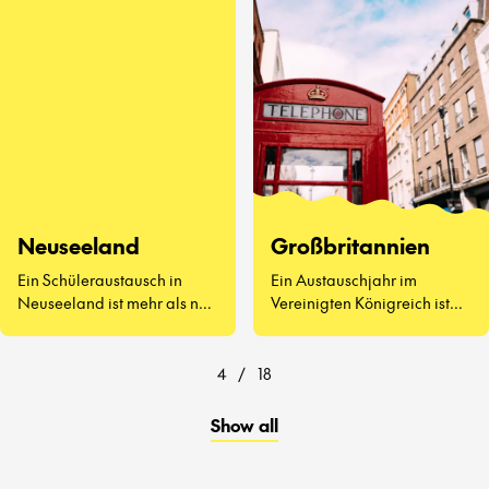
kennenzulernen, Vegemite
zu probieren (ja, wirklich)
und zu erleben, wie sich der
Schulalltag auf der anderen
Seite der Welt anfühlt.
Neuseeland
Großbritannien
Ein Schüleraustausch in
Ein Austauschjahr im
Neuseeland ist mehr als nur
Vereinigten Königreich ist
atemberaubende
weit mehr als Afternoon Tea
Landschaften und
und berühmte
freundliche Menschen – es
Sehenswürdigkeiten.
4
/
18
geht darum, eine ganz neue
Art zu lernen und zu leben
Show all
kennenzulernen.