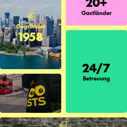
20+
Gastländer
Gegründet
1958
24/7
Betreuung