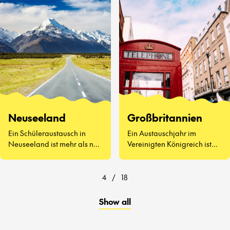
kennenzulernen, Vegemite
zu probieren (ja, wirklich)
und zu erleben, wie sich der
Schulalltag auf der anderen
Seite der Welt anfühlt.
Neuseeland
Großbritannien
Ein Schüleraustausch in
Ein Austauschjahr im
Neuseeland ist mehr als nur
Vereinigten Königreich ist
atemberaubende
weit mehr als Afternoon Tea
Landschaften und
und berühmte
freundliche Menschen – es
Sehenswürdigkeiten.
4
/
18
geht darum, eine ganz neue
Art zu lernen und zu leben
Show all
kennenzulernen.