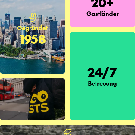
20+
Gastländer
Gegründet
1958
24/7
Betreuung