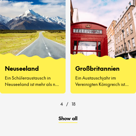
kennenzulernen, Vegemite
zu probieren (ja, wirklich)
und zu erleben, wie sich der
Schulalltag auf der anderen
Seite der Welt anfühlt.
Neuseeland
Großbritannien
Ein Schüleraustausch in
Ein Austauschjahr im
Neuseeland ist mehr als nur
Vereinigten Königreich ist
atemberaubende
weit mehr als Afternoon Tea
Landschaften und
und berühmte
freundliche Menschen – es
Sehenswürdigkeiten.
4
/
18
geht darum, eine ganz neue
Art zu lernen und zu leben
Show all
kennenzulernen.