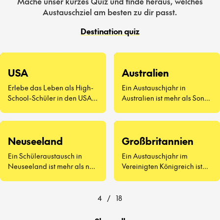
Mache unser kurzes Quiz und finde heraus, welches
Austauschziel am besten zu dir passt.
Destination quiz
USA
Australien
Erlebe das Leben als High-
Ein Austauschjahr in
School-Schüler in den USA –
Australien ist mehr als Sonne
eine völlig neue Art zu
und Surfen. Es geht darum,
leben.
neue Freunde
kennenzulernen, Vegemite
Neuseeland
Großbritannien
zu probieren (ja, wirklich)
und zu erleben, wie sich der
Ein Schüleraustausch in
Ein Austauschjahr im
Schulalltag auf der anderen
Neuseeland ist mehr als nur
Vereinigten Königreich ist
Seite der Welt anfühlt.
atemberaubende
weit mehr als Afternoon Tea
Landschaften und
und berühmte
freundliche Menschen – es
Sehenswürdigkeiten.
4
/
18
geht darum, eine ganz neue
Art zu lernen und zu leben