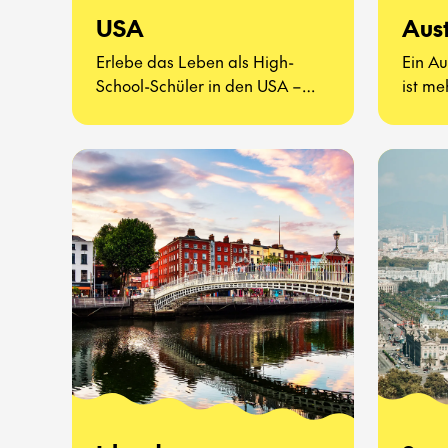
USA
Aust
Erlebe das Leben als High-
Ein Au
School-Schüler in den USA –
ist me
eine völlig neue Art zu leben.
Es ge
kenne
probie
erlebe
Schula
Seite 