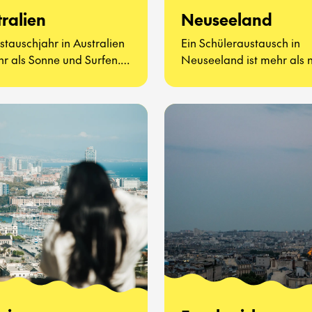
ralien
Neuseeland
stauschjahr in Australien
Ein Schüleraustausch in
hr als Sonne und Surfen.
Neuseeland ist mehr als 
ht darum, neue Freunde
atemberaubende Landsc
nzulernen, Vegemite zu
und freundliche Menschen
ren (ja, wirklich) und zu
geht darum, eine ganz ne
n, wie sich der
zu lernen und zu leben
lltag auf der anderen
kennenzulernen.
der Welt anfühlt.