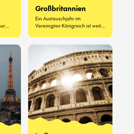
Großbritannien
Ein Austauschjahr im
nur
Vereinigten Königreich ist weit
haften
mehr als Afternoon Tea und
 – es
berühmte Sehenswürdigkeiten.
ue Art