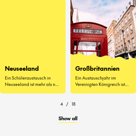
kennenzulernen, Vegemite
zu probieren (ja, wirklich)
und zu erleben, wie sich der
Schulalltag auf der anderen
Seite der Welt anfühlt.
Neuseeland
Großbritannien
Ein Schüleraustausch in
Ein Austauschjahr im
Neuseeland ist mehr als nur
Vereinigten Königreich ist
atemberaubende
weit mehr als Afternoon Tea
Landschaften und
und berühmte
freundliche Menschen – es
Sehenswürdigkeiten.
4
/
18
geht darum, eine ganz neue
Art zu lernen und zu leben
Show all
kennenzulernen.