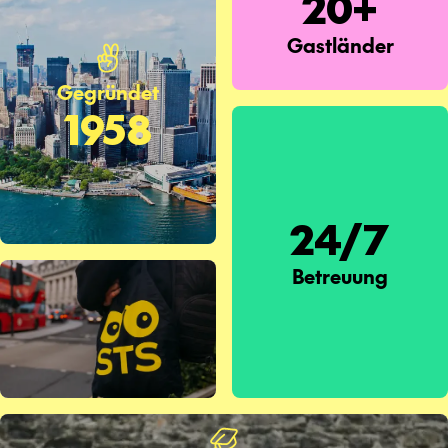
20+
Gastländer
Gegründet
1958
24/7
Betreuung