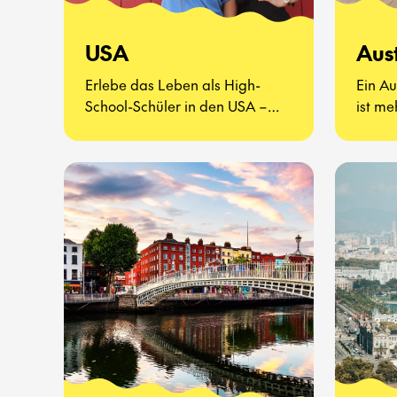
USA
Aus
Erlebe das Leben als High-
Ein Au
School-Schüler in den USA –
ist me
eine völlig neue Art zu leben.
Es ge
kenne
probie
erlebe
Schula
Seite 