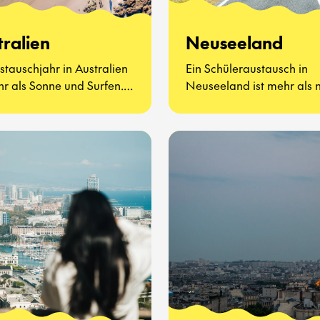
tralien
Neuseeland
stauschjahr in Australien
Ein Schüleraustausch in
hr als Sonne und Surfen.
Neuseeland ist mehr als 
ht darum, neue Freunde
atemberaubende Landsc
nzulernen, Vegemite zu
und freundliche Menschen
ren (ja, wirklich) und zu
geht darum, eine ganz ne
n, wie sich der
zu lernen und zu leben
lltag auf der anderen
kennenzulernen.
der Welt anfühlt.