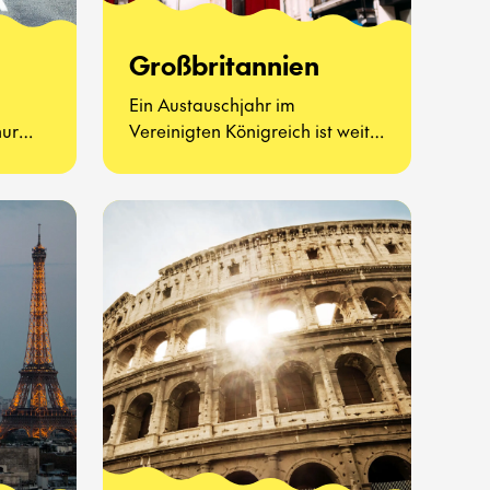
Großbritannien
Ein Austauschjahr im
nur
Vereinigten Königreich ist weit
haften
mehr als Afternoon Tea und
 – es
berühmte Sehenswürdigkeiten.
ue Art