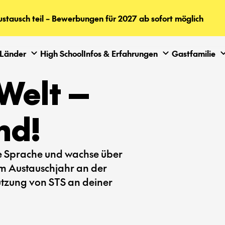
tausch teil – Bewerbungen für 2027 ab sofort möglich
Länder
High School
Infos & Erfahrungen
Gastfamilie
Welt —
nd!
ue Sprache und wachse über
em Austauschjahr an der
tützung von STS an deiner