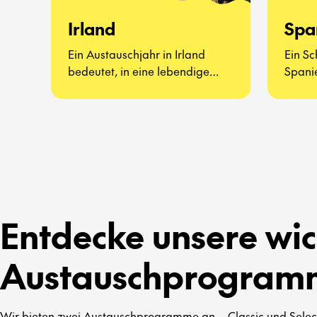
Irland
Spa
Ein Austauschjahr in Irland
Ein Sc
bedeutet, in eine lebendige
Spanie
Kultur voller Musik, Traditionen
lebend
und herzlicher Offenheit
werde
einzutauchen.
und ec
Entdecke unsere wic
Austauschprogram
Wir bieten zwei Austauschprogramme an – Classic und Select