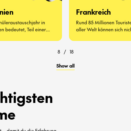
nien
Frankreich
hüleraustauschjahr in
Rund 85 Millionen Tourist
n bedeutet, Teil einer
aller Welt können sich nic
igen, offenen Kultur zu
irren – Frankreich muss 
n – voller Begegnungen
gesehen haben.
hter Alltagserlebnisse.
8
/
18
Show all
htigsten
me
 – damit du die Erfahrung