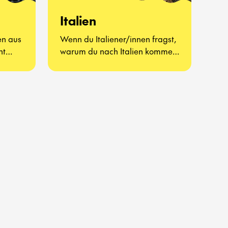
Italien
en aus
Wenn du Italiener/innen fragst,
ht
warum du nach Italien kommen
man
solltest, werden sie dir
wahrscheinlich antworten, dass
es dort das beste Essen, die
schönste Sprache, die
großartigste Kultur und
erstklassige
Fußballmannschaften gibt.