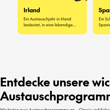
Irland
Spa
Ein Austauschjahr in Irland
Ein Sc
bedeutet, in eine lebendige
Spanie
Kultur voller Musik, Traditionen
lebend
und herzlicher Offenheit
werde
einzutauchen.
und ec
Entdecke unsere wic
Austauschprogram
Wir bieten zwei Austauschprogramme an – Classic und Select