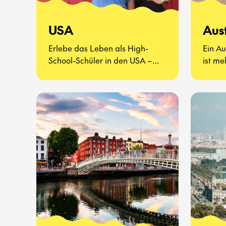
USA
Aus
Erlebe das Leben als High-
Ein Au
School-Schüler in den USA –
ist me
eine völlig neue Art zu leben.
Es ge
kenne
probie
erlebe
Schula
Seite 