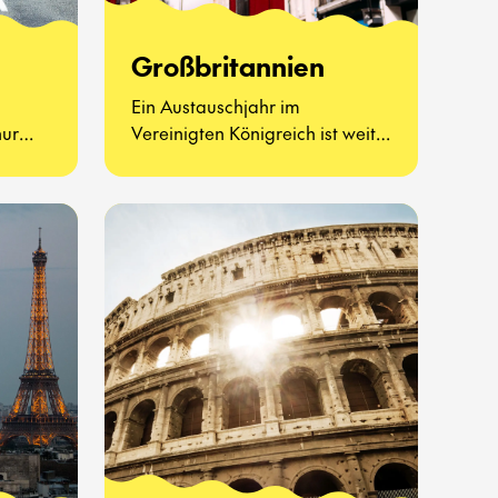
Großbritannien
Ein Austauschjahr im
nur
Vereinigten Königreich ist weit
haften
mehr als Afternoon Tea und
 – es
berühmte Sehenswürdigkeiten.
ue Art