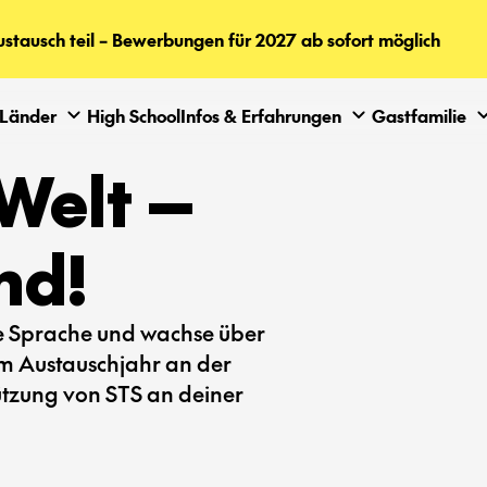
tausch teil – Bewerbungen für 2027 ab sofort möglich
Länder
High School
Infos & Erfahrungen
Gastfamilie
Welt —
nd!
ue Sprache und wachse über
em Austauschjahr an der
tützung von STS an deiner