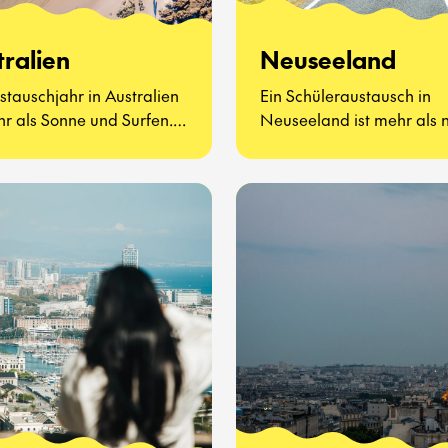
tralien
Neuseeland
stauschjahr in Australien
Ein Schüleraustausch in
hr als Sonne und Surfen.
Neuseeland ist mehr als 
ht darum, neue Freunde
atemberaubende Landsc
nzulernen, Vegemite zu
und freundliche Menschen
ren (ja, wirklich) und zu
geht darum, eine ganz ne
n, wie sich der
zu lernen und zu leben
lltag auf der anderen
kennenzulernen.
der Welt anfühlt.