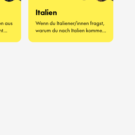
Italien
en aus
Wenn du Italiener/innen fragst,
ht
warum du nach Italien kommen
man
solltest, werden sie dir
wahrscheinlich antworten, dass
es dort das beste Essen, die
schönste Sprache, die
großartigste Kultur und
erstklassige
Fußballmannschaften gibt.