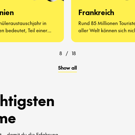
nien
Frankreich
hüleraustauschjahr in
Rund 85 Millionen Tourist
n bedeutet, Teil einer
aller Welt können sich nic
igen, offenen Kultur zu
irren – Frankreich muss 
n – voller Begegnungen
gesehen haben.
hter Alltagserlebnisse.
8
/
18
Show all
htigsten
me
 – damit du die Erfahrung