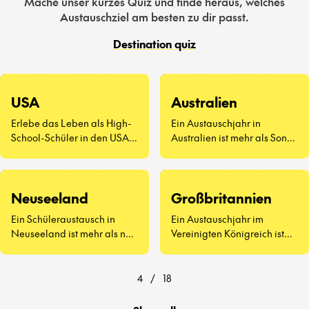
Mache unser kurzes Quiz und finde heraus, welches
Austauschziel am besten zu dir passt.
Destination quiz
USA
Australien
Erlebe das Leben als High-
Ein Austauschjahr in
School-Schüler in den USA –
Australien ist mehr als Sonne
eine völlig neue Art zu
und Surfen. Es geht darum,
leben.
neue Freunde
kennenzulernen, Vegemite
Neuseeland
Großbritannien
zu probieren (ja, wirklich)
und zu erleben, wie sich der
Ein Schüleraustausch in
Ein Austauschjahr im
Schulalltag auf der anderen
Neuseeland ist mehr als nur
Vereinigten Königreich ist
Seite der Welt anfühlt.
atemberaubende
weit mehr als Afternoon Tea
Landschaften und
und berühmte
freundliche Menschen – es
Sehenswürdigkeiten.
4
/
18
geht darum, eine ganz neue
Art zu lernen und zu leben