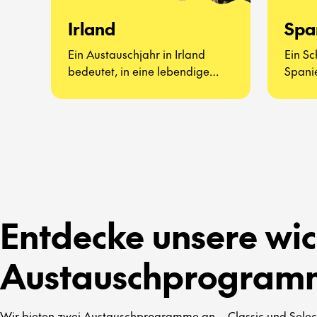
Irland
Spa
Ein Austauschjahr in Irland
Ein Sc
bedeutet, in eine lebendige
Spanie
Kultur voller Musik, Traditionen
lebend
und herzlicher Offenheit
werde
einzutauchen.
und ec
Entdecke unsere wic
Austauschprogram
Wir bieten zwei Austauschprogramme an – Classic und Select