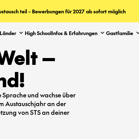
tausch teil – Bewerbungen für 2027 ab sofort möglich
Länder
High School
Infos & Erfahrungen
Gastfamilie
Welt —
nd!
ue Sprache und wachse über
em Austauschjahr an der
tützung von STS an deiner