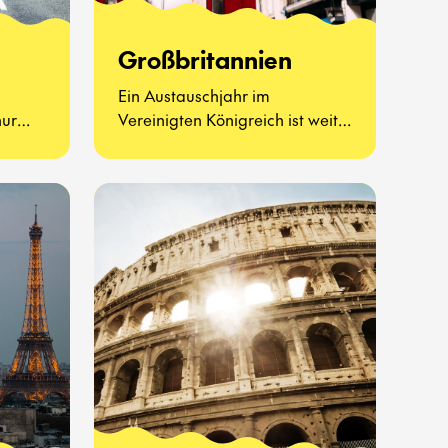
Großbritannien
Ein Austauschjahr im
nur
Vereinigten Königreich ist weit
haften
mehr als Afternoon Tea und
 – es
berühmte Sehenswürdigkeiten.
ue Art