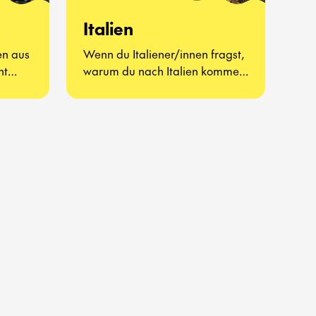
Italien
en aus
Wenn du Italiener/innen fragst,
ht
warum du nach Italien kommen
man
solltest, werden sie dir
wahrscheinlich antworten, dass
es dort das beste Essen, die
schönste Sprache, die
großartigste Kultur und
erstklassige
Fußballmannschaften gibt.