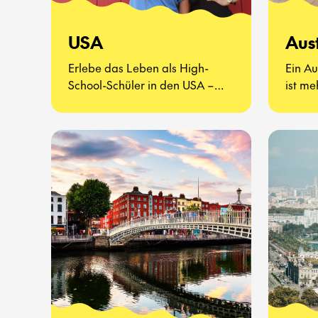
USA
Aus
Erlebe das Leben als High-
Ein Au
School-Schüler in den USA –
ist me
eine völlig neue Art zu leben.
Es ge
kenne
probie
erlebe
Schula
Seite 