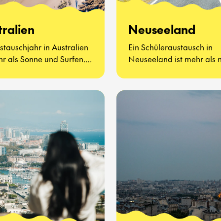
tralien
Neuseeland
stauschjahr in Australien
Ein Schüleraustausch in
hr als Sonne und Surfen.
Neuseeland ist mehr als 
ht darum, neue Freunde
atemberaubende Landsc
nzulernen, Vegemite zu
und freundliche Menschen
ren (ja, wirklich) und zu
geht darum, eine ganz ne
n, wie sich der
zu lernen und zu leben
lltag auf der anderen
kennenzulernen.
der Welt anfühlt.