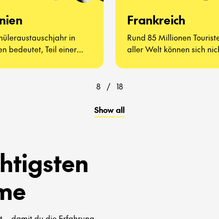
nien
Frankreich
hüleraustauschjahr in
Rund 85 Millionen Tourist
n bedeutet, Teil einer
aller Welt können sich nic
igen, offenen Kultur zu
irren – Frankreich muss 
n – voller Begegnungen
gesehen haben.
hter Alltagserlebnisse.
8
/
18
Show all
htigsten
me
 – damit du die Erfahrung