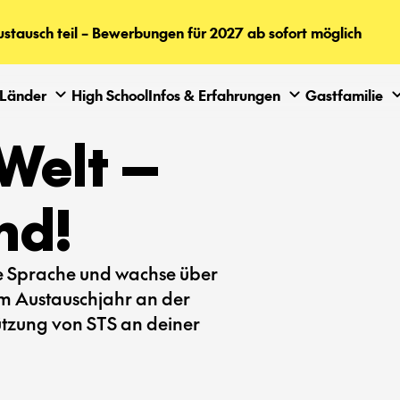
tausch teil – Bewerbungen für 2027 ab sofort möglich
Länder
High School
Infos & Erfahrungen
Gastfamilie
Welt —
nd!
ue Sprache und wachse über
em Austauschjahr an der
tützung von STS an deiner