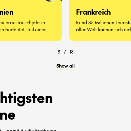
nien
Frankreich
hüleraustauschjahr in
Rund 85 Millionen Tourist
n bedeutet, Teil einer
aller Welt können sich nic
igen, offenen Kultur zu
irren – Frankreich muss 
n – voller Begegnungen
gesehen haben.
hter Alltagserlebnisse.
8
/
18
Show all
htigsten
me
 – damit du die Erfahrung