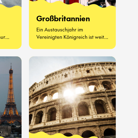
Großbritannien
Ein Austauschjahr im
nur
Vereinigten Königreich ist weit
haften
mehr als Afternoon Tea und
 – es
berühmte Sehenswürdigkeiten.
ue Art