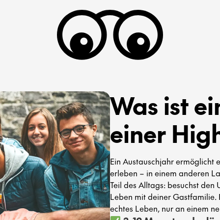
Was ist e
einer Hig
Ein Austauschjahr ermöglicht e
erleben – in einem anderen La
Teil des Alltags: besuchst den 
Leben mit deiner Gastfamilie. E
echtes Leben, nur an einem ne