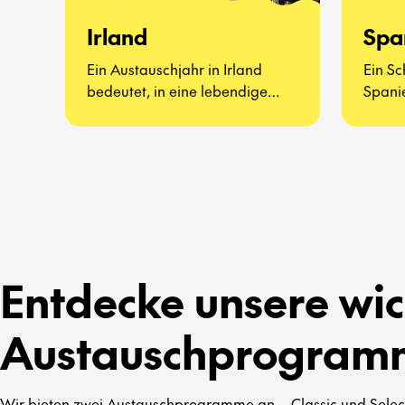
Irland
Spa
Ein Austauschjahr in Irland
Ein Sc
bedeutet, in eine lebendige
Spanie
Kultur voller Musik, Traditionen
lebend
und herzlicher Offenheit
werde
einzutauchen.
und ec
Entdecke unsere wic
Austauschprogram
Wir bieten zwei Austauschprogramme an – Classic und Select