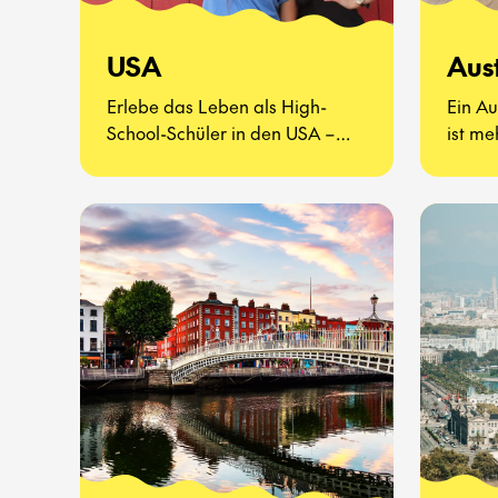
USA
Aus
Erlebe das Leben als High-
Ein Au
School-Schüler in den USA –
ist me
eine völlig neue Art zu leben.
Es ge
kenne
probie
erlebe
Schula
Seite 