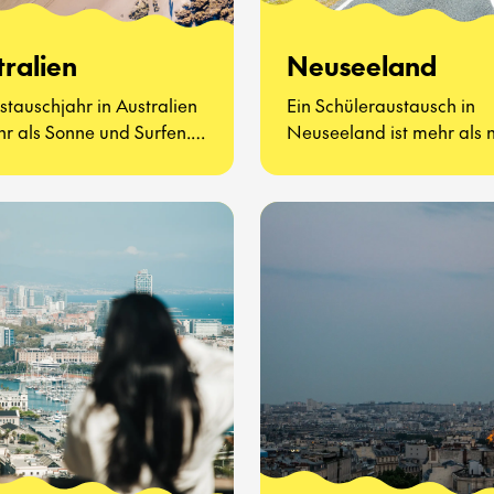
tralien
Neuseeland
stauschjahr in Australien
Ein Schüleraustausch in
hr als Sonne und Surfen.
Neuseeland ist mehr als 
ht darum, neue Freunde
atemberaubende Landsc
nzulernen, Vegemite zu
und freundliche Menschen
ren (ja, wirklich) und zu
geht darum, eine ganz ne
n, wie sich der
zu lernen und zu leben
lltag auf der anderen
kennenzulernen.
der Welt anfühlt.