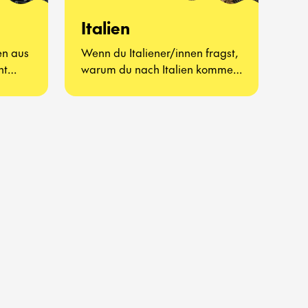
Italien
en aus
Wenn du Italiener/innen fragst,
ht
warum du nach Italien kommen
man
solltest, werden sie dir
wahrscheinlich antworten, dass
es dort das beste Essen, die
schönste Sprache, die
großartigste Kultur und
erstklassige
Fußballmannschaften gibt.