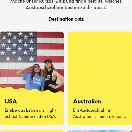
Mache unser kurzes Quiz und finde heraus, welches
Austauschziel am besten zu dir passt.
Destination quiz
USA
Australien
Erlebe das Leben als High-
Ein Austauschjahr in
School-Schüler in den USA –
Australien ist mehr als Sonne
eine völlig neue Art zu
und Surfen. Es geht darum,
leben.
neue Freunde