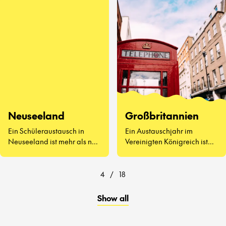
kennenzulernen, Vegemite
zu probieren (ja, wirklich)
und zu erleben, wie sich der
Schulalltag auf der anderen
Seite der Welt anfühlt.
Neuseeland
Großbritannien
Ein Schüleraustausch in
Ein Austauschjahr im
Neuseeland ist mehr als nur
Vereinigten Königreich ist
atemberaubende
weit mehr als Afternoon Tea
Landschaften und
und berühmte
freundliche Menschen – es
Sehenswürdigkeiten.
4
/
18
geht darum, eine ganz neue
Art zu lernen und zu leben
Show all
kennenzulernen.