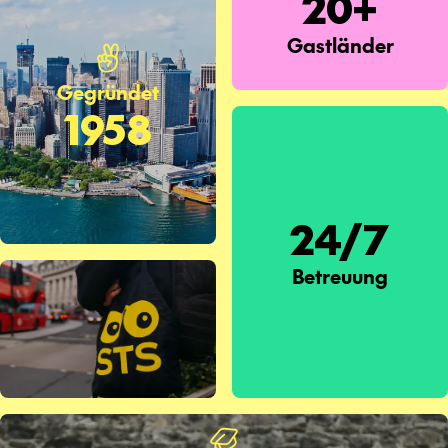
20+
Gastländer
Gegründet
1958
24/7
Betreuung