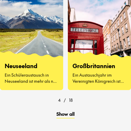
kennenzulernen, Vegemite
zu probieren (ja, wirklich)
und zu erleben, wie sich der
Schulalltag auf der anderen
Seite der Welt anfühlt.
Neuseeland
Großbritannien
Ein Schüleraustausch in
Ein Austauschjahr im
Neuseeland ist mehr als nur
Vereinigten Königreich ist
atemberaubende
weit mehr als Afternoon Tea
Landschaften und
und berühmte
freundliche Menschen – es
Sehenswürdigkeiten.
4
/
18
geht darum, eine ganz neue
Art zu lernen und zu leben
Show all
kennenzulernen.