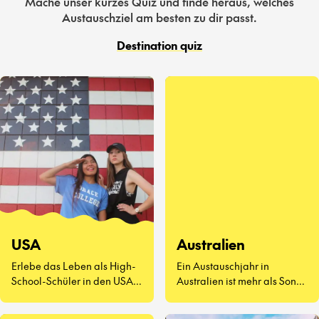
Mache unser kurzes Quiz und finde heraus, welches
Austauschziel am besten zu dir passt.
Destination quiz
USA
Australien
Erlebe das Leben als High-
Ein Austauschjahr in
School-Schüler in den USA –
Australien ist mehr als Sonne
eine völlig neue Art zu
und Surfen. Es geht darum,
leben.
neue Freunde