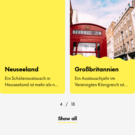
kennenzulernen, Vegemite
zu probieren (ja, wirklich)
und zu erleben, wie sich der
Schulalltag auf der anderen
Seite der Welt anfühlt.
Neuseeland
Großbritannien
Ein Schüleraustausch in
Ein Austauschjahr im
Neuseeland ist mehr als nur
Vereinigten Königreich ist
atemberaubende
weit mehr als Afternoon Tea
Landschaften und
und berühmte
freundliche Menschen – es
Sehenswürdigkeiten.
4
/
18
geht darum, eine ganz neue
Art zu lernen und zu leben
Show all
kennenzulernen.