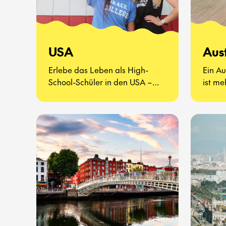
USA
Aus
Erlebe das Leben als High-
Ein Au
School-Schüler in den USA –
ist me
eine völlig neue Art zu leben.
Es ge
kenne
probie
erlebe
Schula
Seite 