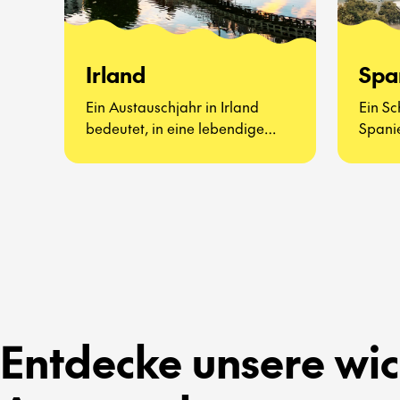
Irland
Spa
Ein Austauschjahr in Irland
Ein Sc
bedeutet, in eine lebendige
Spanie
Kultur voller Musik, Traditionen
lebend
und herzlicher Offenheit
werde
einzutauchen.
und ec
Entdecke unsere wic