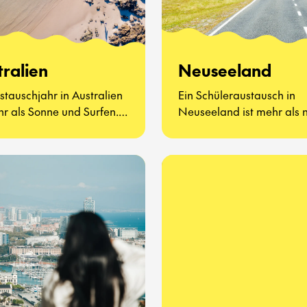
tralien
Neuseeland
stauschjahr in Australien
Ein Schüleraustausch in
hr als Sonne und Surfen.
Neuseeland ist mehr als 
ht darum, neue Freunde
atemberaubende Landsc
nzulernen, Vegemite zu
und freundliche Menschen
ren (ja, wirklich) und zu
geht darum, eine ganz ne
n, wie sich der
zu lernen und zu leben
lltag auf der anderen
kennenzulernen.
der Welt anfühlt.