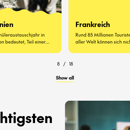
nien
Frankreich
hüleraustauschjahr in
Rund 85 Millionen Tourist
n bedeutet, Teil einer
aller Welt können sich nic
igen, offenen Kultur zu
irren – Frankreich muss 
n – voller Begegnungen
gesehen haben.
hter Alltagserlebnisse.
8
/
18
Show all
htigsten