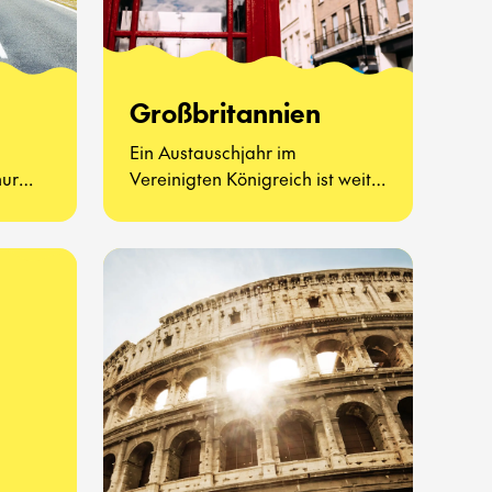
Großbritannien
Ein Austauschjahr im
nur
Vereinigten Königreich ist weit
haften
mehr als Afternoon Tea und
 – es
berühmte Sehenswürdigkeiten.
ue Art