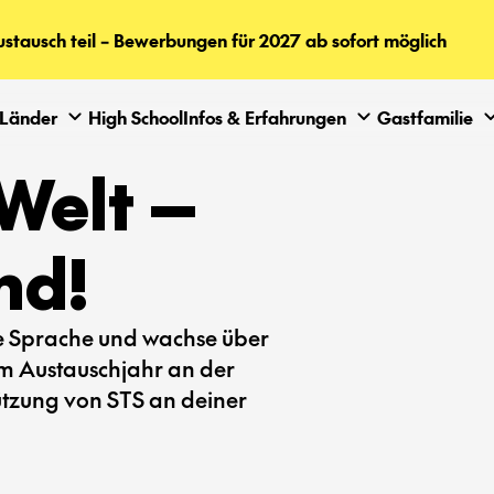
tausch teil – Bewerbungen für 2027 ab sofort möglich
Länder
High School
Infos & Erfahrungen
Gastfamilie
Welt —
nd!
ue Sprache und wachse über
em Austauschjahr an der
tützung von STS an deiner