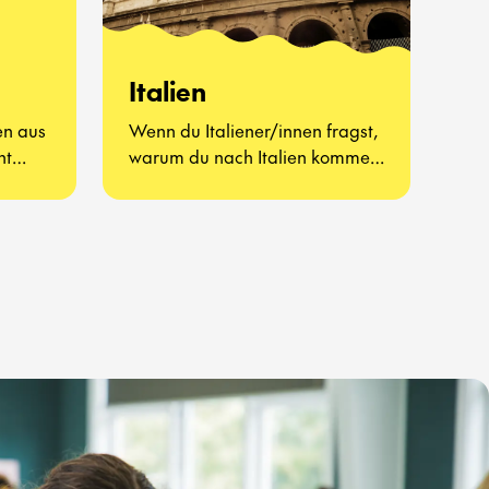
Italien
en aus
Wenn du Italiener/innen fragst,
ht
warum du nach Italien kommen
man
solltest, werden sie dir
wahrscheinlich antworten, dass
es dort das beste Essen, die
schönste Sprache, die
großartigste Kultur und
erstklassige
Fußballmannschaften gibt.