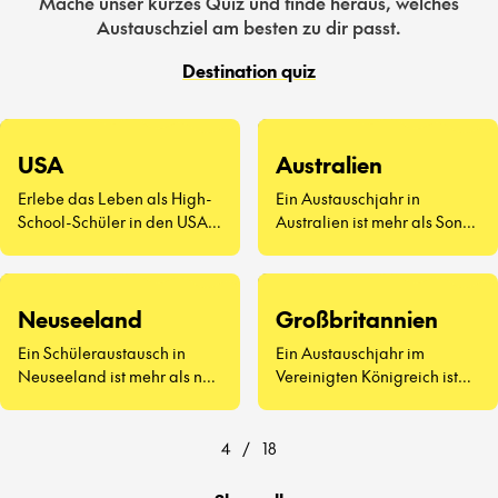
Mache unser kurzes Quiz und finde heraus, welches
Austauschziel am besten zu dir passt.
Destination quiz
USA
Australien
Erlebe das Leben als High-
Ein Austauschjahr in
School-Schüler in den USA –
Australien ist mehr als Sonne
eine völlig neue Art zu
und Surfen. Es geht darum,
leben.
neue Freunde
kennenzulernen, Vegemite
Neuseeland
Großbritannien
zu probieren (ja, wirklich)
und zu erleben, wie sich der
Ein Schüleraustausch in
Ein Austauschjahr im
Schulalltag auf der anderen
Neuseeland ist mehr als nur
Vereinigten Königreich ist
Seite der Welt anfühlt.
atemberaubende
weit mehr als Afternoon Tea
Landschaften und
und berühmte
freundliche Menschen – es
Sehenswürdigkeiten.
4
/
18
geht darum, eine ganz neue
Art zu lernen und zu leben