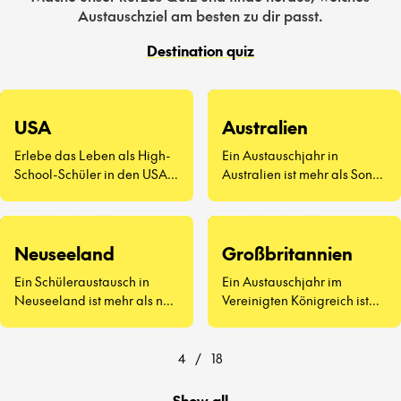
Austauschziel am besten zu dir passt.
Destination quiz
USA
Australien
Erlebe das Leben als High-
Ein Austauschjahr in
School-Schüler in den USA –
Australien ist mehr als Sonne
eine völlig neue Art zu
und Surfen. Es geht darum,
leben.
neue Freunde
kennenzulernen, Vegemite
zu probieren (ja, wirklich)
Neuseeland
Großbritannien
und zu erleben, wie sich der
Ein Schüleraustausch in
Ein Austauschjahr im
Schulalltag auf der anderen
Neuseeland ist mehr als nur
Vereinigten Königreich ist
Seite der Welt anfühlt.
atemberaubende
weit mehr als Afternoon Tea
Landschaften und
und berühmte
freundliche Menschen – es
Sehenswürdigkeiten.
4
/
18
geht darum, eine ganz neue
Art zu lernen und zu leben
Show all