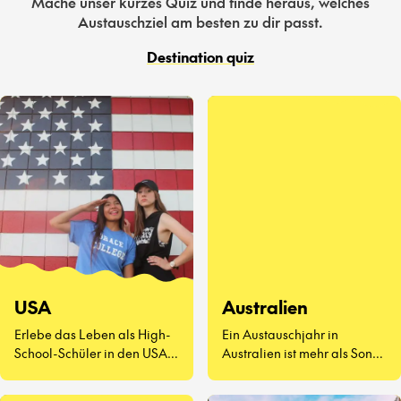
Mache unser kurzes Quiz und finde heraus, welches
Austauschziel am besten zu dir passt.
Destination quiz
USA
Australien
Erlebe das Leben als High-
Ein Austauschjahr in
School-Schüler in den USA –
Australien ist mehr als Sonne
eine völlig neue Art zu
und Surfen. Es geht darum,
leben.
neue Freunde