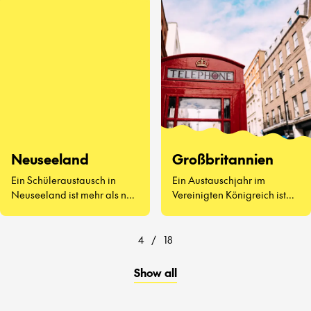
kennenzulernen, Vegemite
zu probieren (ja, wirklich)
und zu erleben, wie sich der
Schulalltag auf der anderen
Seite der Welt anfühlt.
Neuseeland
Großbritannien
Ein Schüleraustausch in
Ein Austauschjahr im
Neuseeland ist mehr als nur
Vereinigten Königreich ist
atemberaubende
weit mehr als Afternoon Tea
Landschaften und
und berühmte
freundliche Menschen – es
Sehenswürdigkeiten.
4
/
18
geht darum, eine ganz neue
Art zu lernen und zu leben
Show all
kennenzulernen.