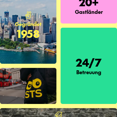
20+
Gastländer
Gegründet
1958
24/7
Betreuung