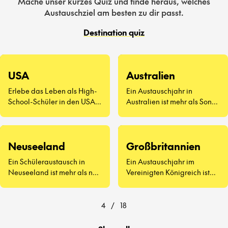
Mache unser kurzes Quiz und finde heraus, welches
Austauschziel am besten zu dir passt.
Destination quiz
USA
Australien
Erlebe das Leben als High-
Ein Austauschjahr in
School-Schüler in den USA –
Australien ist mehr als Sonne
eine völlig neue Art zu
und Surfen. Es geht darum,
leben.
neue Freunde
kennenzulernen, Vegemite
Neuseeland
Großbritannien
zu probieren (ja, wirklich)
und zu erleben, wie sich der
Ein Schüleraustausch in
Ein Austauschjahr im
Schulalltag auf der anderen
Neuseeland ist mehr als nur
Vereinigten Königreich ist
Seite der Welt anfühlt.
atemberaubende
weit mehr als Afternoon Tea
Landschaften und
und berühmte
freundliche Menschen – es
Sehenswürdigkeiten.
4
/
18
geht darum, eine ganz neue
Art zu lernen und zu leben